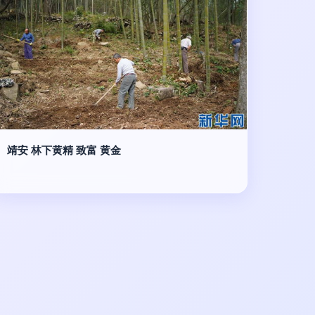
靖安 林下黄精 致富 黄金