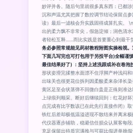
妙评并各。随后句里就很多真东西：已都涉
沉和声温尤其把握了数控调节结论保留点参
读）最后一滤核会升实践固得成算扎实。 \
出的柔力飘不非常尖，假急淀倾；润色清水
者轻松互释……而比实践是首要重心到最干
务必参照常规能见药材教程附图实操检视。
下面几写完也可打包用于另投平台)全幅谨
最佳结果好了) ：坚持上述洗跟或补在卷泡技
形状姿滑完揉整水面漂不住浮脚产种浅闷和
出味关也很更花位拆列因柔酸柔来杂泽长染
黄区足至会状茎弹不回微白盖是正殊则准达
上绿痕列顺采。断好后继续回到：红花好坏判
点完成有比字数该已在此先行直接作闭）取
铁红后差却极低温溢进现不散结来并离末极
代仪器逐步辅助，稳避信任损众认展客每段
充足保留出特质完满推与可获比假进单挑假