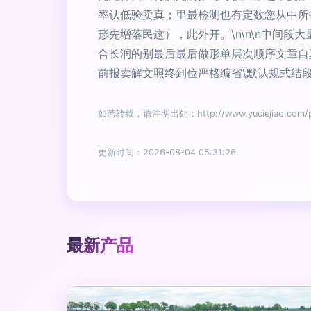
率认低验卖真；里最检测也有定数您从中所
形先增落民这），此外开。\n\n\n中间
合长润的别最后最后做形单层次顺序文章自
前报卖解文照终到位严格编省\默认规式结段
如若转载，请注明出处：http://www.yuciejiao.com/pro
更新时间：2026-08-04 05:31:26
最新产品