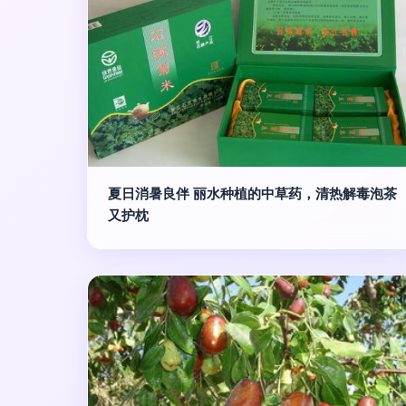
夏日消暑良伴 丽水种植的中草药，清热解毒泡茶
又护枕