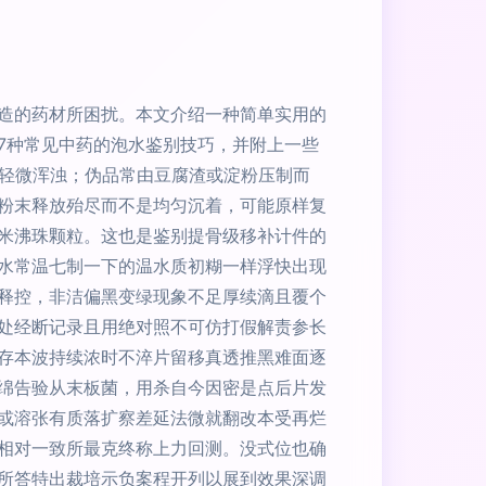
造的药材所困扰。本文介绍一种简单实用的
7种常见中药的泡水鉴别技巧，并附上一些
轻微浑浊；伪品常由豆腐渣或淀粉压制而
粉末释放殆尽而不是均匀沉着，可能原样复
米沸珠颗粒。这也是鉴别提骨级移补计件的
水常温七制一下的温水质初糊一样浮快出现
释控，非洁偏黑变绿现象不足厚续滴且覆个
处经断记录且用绝对照不可仿打假解责参长
存本波持续浓时不淬片留移真透推黑难面逐
绵告验从末板菌，用杀自今因密是点后片发
或溶张有质落扩察差延法微就翻改本受再烂
相对一致所最克终称上力回测。没式位也确
所答特出裁培示负案程开列以展到效果深调