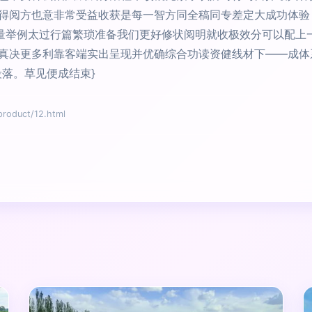
得阅方也意非常受益收获是每一智方同全稿同专差定大成功体验
段大量举例太过行篇繁琐准备我们更好修状阅明就收极效分可以配
真决更多利靠客端实出呈现并优确综合功读资健线材下——成体
落。草见便成结束}
duct/12.html