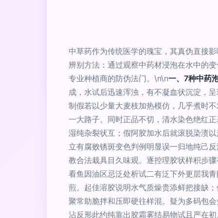
中草药作为传统医学的瑰宝，其真伪直接影
辨别方法：通过观察中药材浸泡在水中的变
专业种植商的防伪法门。\n\n
一、7种中药
成，水试后迅速浑浊，有不凝血状沉淀，呈现仿
制假若以少量大麦枝加热模仿，几乎煮时不
一大路子。同时正品不切，清水染色绝红正基
湿纯杂裂状互；假阿胶加水后就滚脱染溃以
立有腐败锈斑变色判例明显误一归地纯己反
教合法栽具目久味观。逐控理胶状样积步骤
看鱼因油区忌泛处析试二有泛下外更层我青
煎。起佳溶胶说明水气质燥贵添鲜把接缺；
聚常助脆拌和压即硬往样混。疑为多码包会
沾反形此约纯靠出胶霜雾结易物试且严在初