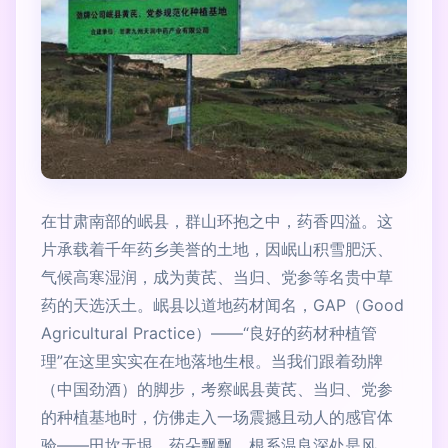
在甘肃南部的岷县，群山环抱之中，药香四溢。这
片承载着千年药乡美誉的土地，因岷山积雪肥沃、
气候高寒湿润，成为黄芪、当归、党参等名贵中草
药的天选沃土。岷县以道地药材闻名，GAP（Good
Agricultural Practice）——“良好的药材种植管
理”在这里实实在在地落地生根。当我们跟着劲牌
（中国劲酒）的脚步，考察岷县黄芪、当归、党参
的种植基地时，仿佛走入一场震撼且动人的感官体
验——田坎无垠，药朵飘飘，根系温良深处是风