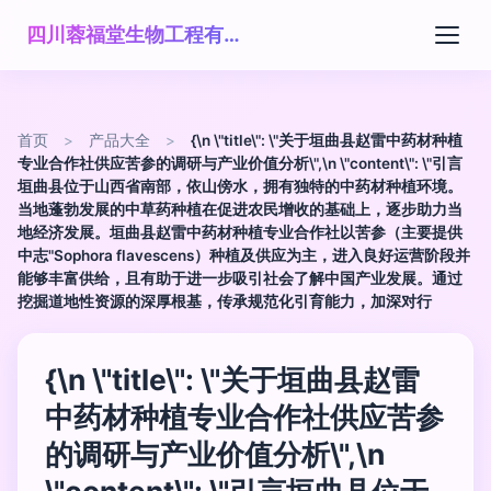
四川蓉福堂生物工程有限公司
首页
>
产品大全
>
{\n \"title\": \"关于垣曲县赵雷中药材种植
专业合作社供应苦参的调研与产业价值分析\",\n \"content\": \"引言
垣曲县位于山西省南部，依山傍水，拥有独特的中药材种植环境。
当地蓬勃发展的中草药种植在促进农民增收的基础上，逐步助力当
地经济发展。垣曲县赵雷中药材种植专业合作社以苦参（主要提供
中志"Sophora flavescens）种植及供应为主，进入良好运营阶段并
能够丰富供给，且有助于进一步吸引社会了解中国产业发展。通过
挖掘道地性资源的深厚根基，传承规范化引育能力，加深对行
{\n \"title\": \"关于垣曲县赵雷
中药材种植专业合作社供应苦参
的调研与产业价值分析\",\n