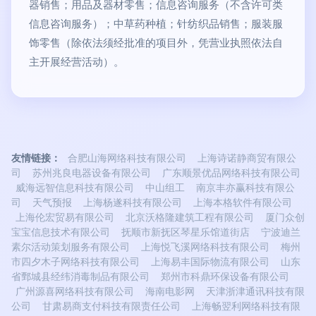
器销售；用品及器材零售；信息咨询服务（不含许可类
信息咨询服务）；中草药种植；针纺织品销售；服装服
饰零售（除依法须经批准的项目外，凭营业执照依法自
主开展经营活动）。
友情链接：
合肥山海网络科技有限公司
上海诗诺静商贸有限公
司
苏州兆良电器设备有限公司
广东顺景优品网络科技有限公司
威海远智信息科技有限公司
中山组工
南京丰亦赢科技有限公
司
天气预报
上海杨遂科技有限公司
上海本格软件有限公司
上海伦宏贸易有限公司
北京沃格隆建筑工程有限公司
厦门众创
宝宝信息技术有限公司
抚顺市新抚区琴星乐馆道街店
宁波迪兰
素尔活动策划服务有限公司
上海悦飞溪网络科技有限公司
梅州
市四夕木子网络科技有限公司
上海易丰国际物流有限公司
山东
省鄄城县经纬消毒制品有限公司
郑州市科鼎环保设备有限公司
广州源喜网络科技有限公司
海南电影网
天津浙津通讯科技有限
公司
甘肃易商支付科技有限责任公司
上海畅翌利网络科技有限