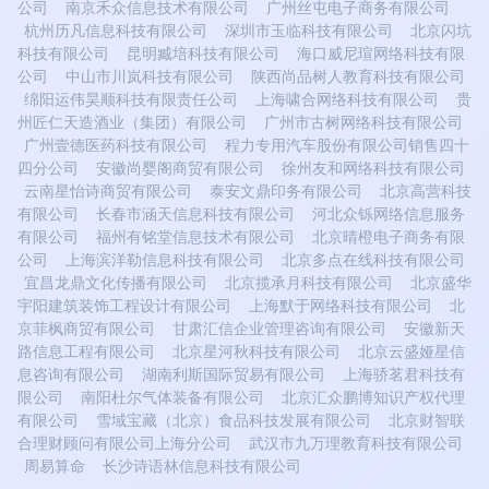
公司
南京禾众信息技术有限公司
广州丝屯电子商务有限公司
杭州历凡信息科技有限公司
深圳市玉临科技有限公司
北京闪坑
科技有限公司
昆明臧培科技有限公司
海口威尼瑄网络科技有限
公司
中山市川岚科技有限公司
陕西尚品树人教育科技有限公司
绵阳运伟昊顺科技有限责任公司
上海啸合网络科技有限公司
贵
州匠仁天造酒业（集团）有限公司
广州市古树网络科技有限公司
广州壹德医药科技有限公司
程力专用汽车股份有限公司销售四十
四分公司
安徽尚婴阁商贸有限公司
徐州友和网络科技有限公司
云南星怡诗商贸有限公司
泰安文鼎印务有限公司
北京高营科技
有限公司
长春市涵天信息科技有限公司
河北众铄网络信息服务
有限公司
福州有铭堂信息技术有限公司
北京晴橙电子商务有限
公司
上海滨洋勒信息科技有限公司
北京多点在线科技有限公司
宜昌龙鼎文化传播有限公司
北京揽承月科技有限公司
北京盛华
宇阳建筑装饰工程设计有限公司
上海默于网络科技有限公司
北
京菲枫商贸有限公司
甘肃汇信企业管理咨询有限公司
安徽新天
路信息工程有限公司
北京星河秋科技有限公司
北京云盛娅星信
息咨询有限公司
湖南利斯国际贸易有限公司
上海骄茗君科技有
限公司
南阳杜尔气体装备有限公司
北京汇众鹏博知识产权代理
有限公司
雪域宝藏（北京）食品科技发展有限公司
北京财智联
合理财顾问有限公司上海分公司
武汉市九万理教育科技有限公司
周易算命
长沙诗语林信息科技有限公司